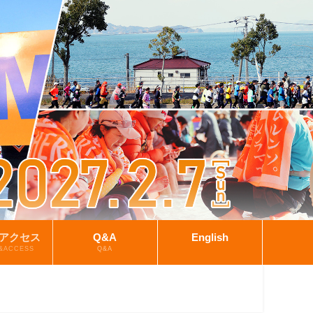
&アクセス
Q&A
English
&ACCESS
Q&A